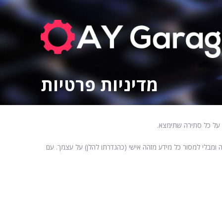
מדיניות פרטיות
ו על כל סתירה שתימצא.
 “שלנו”) (להלן: “האתר”) מבלי לספר לנו מי אתה ומבלי למסור כל מידע מזהה אישי (כהגדרתו להלן) על עצמך. עם