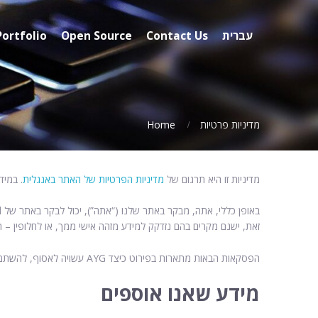
עברית
Contact Us
Open Source
Portfolio
מדיניות פרטיות
Home
מדיניות זו היא תרגום של
מדיניות הפרטיות של האתר באנגלית
. במיד
זאת, ישנם מקרים בהם נזדקק למידע מזהה אישי ממך, או לחלופין –
הפסקאות הבאות מתארות בפירוט כיצד AYG עשויה לאסוף, להשתמש, לשתף ולשמור על המידע שלך.
מידע שאנו אוספים