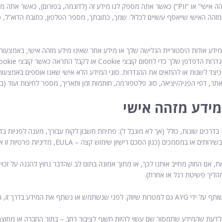
אנו עשויים לאסוף מידע שמזהה אותך (“מידע מזהה אישי” או “PII”) כאשר אתה מספק לנו מידע זה 
 המזהה האישי שייאסף עשויים לכלול: שמך, כתובתך, מספר הטלפון, כתובת הדוא”ל, 
למוד כיצד לשנות או להתאים את ההגדרות. סוגי המידע הלא אישי שאנו אוספים באמצעו
, דפי הפניה/יציאה, סוג פלטפורמה, חותמות זמן ותאריך, מספר לחיצות ועוד (ביח
ידע מזהה אישי
רכים שונות, כולל (אך לא מוגבל ל): פתיחת חשבון לקוח עבורך, מענה לפניות בדוא
גון הסכם רישיון שימוש קצה – EULA, מדיניות פרטיות זו או מסמכים אחרים).
 מהליך פשיטת רגל או אחרת).
שתתף בפורום דיונים או חדרי צ’אט של AY Garage, עליך לדעת שהמידע שתמסור שם עשוי להיות חשוף לציבור רחב 