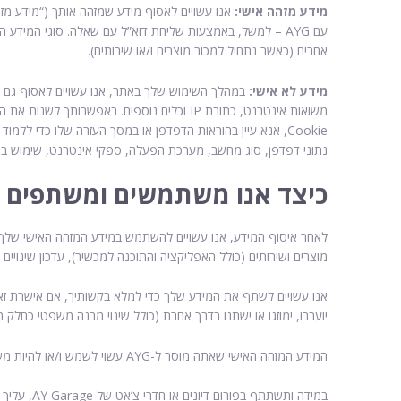
מידע מזהה אישי:
עם AYG – למשל, באמצעות שליחת דוא”ל עם שאלה. סוגי המידע
אחרים (כאשר נתחיל למכור מוצרים ו/או שירותים).
מידע לא אישי:
Cookie, אנא עיין בהוראות הדפדפן או במסך העזרה שלו כדי ל
נתוני דפדפן, סוג מחשב, מערכת הפעלה, ספקי אינטרנט, שימוש באתר
כיצד אנו משתמשים ומשתפים מ
לאחר איסוף המידע, אנו עשויים להשתמש במידע המזהה האישי שלך בד
מוצרים ושירותים (כולל האפליקציה והתוכנה למכשיר), עדכון שינויים בשירותים או במסמכים (כ
יועברו, ימוזגו או ישתנו בדרך אחרת (כולל שינוי מבנה משפטי כחלק
המידע המזהה האישי שאתה מוסר ל-AYG עשוי לשמש ו/או להיות משותף על ידי AYG גם למטרות שיווק. לפני שנשתמש או נשתף את המידע בדרך זו, תינתן לך האפשרות לבחור אם להסכים לכך.
במידה ות