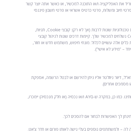
(לדוגמה, בפורום), כאשר אתה מוריד את האפליקציה ו/או התוכנה למכשיר, או כאשר אתה יוצר קשר
פרטי חיוב ומשלוח, פרטי כרטיס אשראי או פרטי חשבון פיננסי
במהלך השימוש שלך באתר, אנו עשויים לאסוף גם מידע אודות היסטוריית הגלישה שלך או מידע אחר שאינו מידע מזהה אישי, באמצעות טכנולוגיות שונות לרבות (אך לא רק): קובצי Cookie, תגיות,
משואות אינטרנט, כתובת IP וכלים נוספים. באפשרותך לשנות את הגדרות הדפדפן שלך כדי לחסום קובצי Cookie או לקבל התראה כאשר קובצי Cookie נשלחים למכשיר שלך. קיימות דרכים שונות לניהול קובצי
ת כלים אלה עשויים לכלול: מונחי חיפוש, משתמש חדש או חוזר,
ד – “מידע לא אישי”).
”ל, דיוור ניוזלטר אליו ניתן להירשם או לבטל הרשמה, אספקת
אנו עשויים לשתף את המידע שלך כדי למלא בקשותיך, אם אישרת זאת, אם החוק מחייב אותנו לכך, או מתוך אמונה בתום לב שהדבר נחוץ להגנה על זכויותינו. כמו כן, במקרה ש-AYG ו/או נכסיה (או חלק מנכסיה) יימכרו,
– בתוך החברה או מחוצה לה – ולמשתתפים נוספים בעלי גישה לאותו פורום או חדר צ’אט.