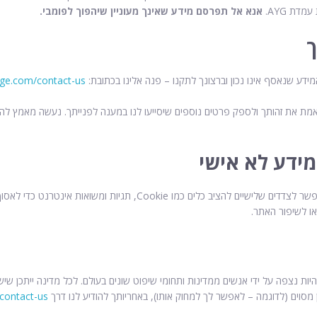
דת AYG.
אנא אל תפרסם מידע שאינך מעוניין שיהפוך לפומבי.
ך
דע שנאסף אינו נכון וברצונך לתקנו – פנה אלינו בכתובת:
age.com/contact-us/
אמת את זהותך ולספק פרטים נוספים שיסייעו לנו במענה לפנייתך. נעשה מאמץ להשיב
ידע לא אישי
אנו עשויים לשתף מידע לא אישי שאספנו עם צדדים שלישיים, או לאפשר לצדדי
ו לשיפור האתר.
ות נצפה על ידי אנשים ממדינות ותחומי שיפוט שונים בעולם. לכל מדינה ייתכן שיש
 מסוים (לדוגמה – לאפשר לך למחוק אותו), באחריותך להודיע לנו דרך
contact-us/