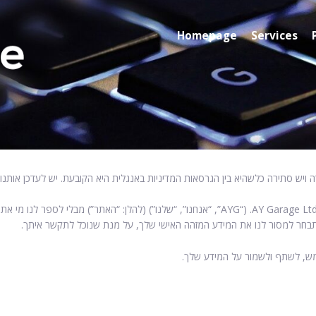
Homepage
Services
ה ויש סתירה כלשהיא בין הגרסאות המדיניות באנגלית היא הקובעת. יש לעדכן אותנ
באופן כללי, אתה, מבקר באתר שלנו (“אתה”), יכול לבקר באתר של AY Garage Ltd. (“AYG”, “אנחנו”,
 תבחר למסור לנו את המידע המזהה האישי שלך, על מנת שנוכל לתקשר איתך.